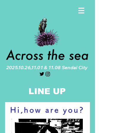
2025.10.26
,11.01 & 11.08 Sendai City
LINE UP
Hi,how are you?