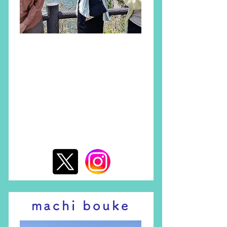
酒田
machi bouke