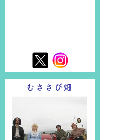
東京
むささび畑